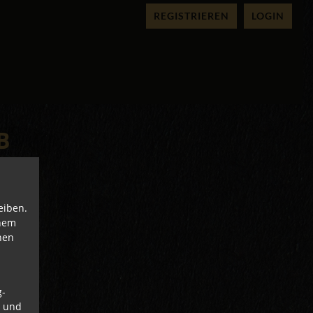
REGISTRIEREN
LOGIN
B
eiben.
inem
nen
g-
n und