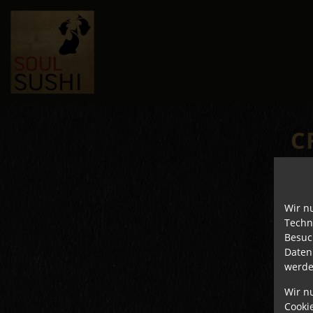
C
Wir n
Techn
Besuc
Daten
werde
Wir n
Cooki