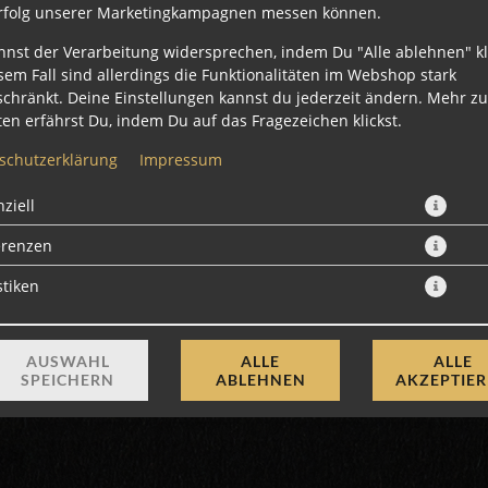
rfolg unserer Marketingkampagnen messen können.
nnst der Verarbeitung widersprechen, indem Du "Alle ablehnen" kli
sem Fall sind allerdings die Funktionalitäten im Webshop stark
schränkt. Deine Einstellungen kannst du jederzeit ändern. Mehr z
en erfährst Du, indem Du auf das Fragezeichen klickst.
schutzerklärung
Impressum
ziell
Stelle dir deine eigene Bowl zusammen
erenzen
2,50 € *
stiken
* Die Preise können nach Auswahl des Stores variieren.
AUSWAHL
ALLE
ALLE
SPEICHERN
ABLEHNEN
AKZEPTIE