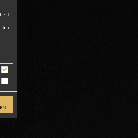
ckst.
u den
REN