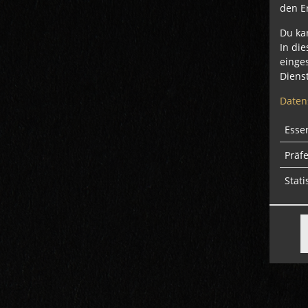
den E
Du ka
In die
einge
Dienst
Daten
Essen
Präf
Stati