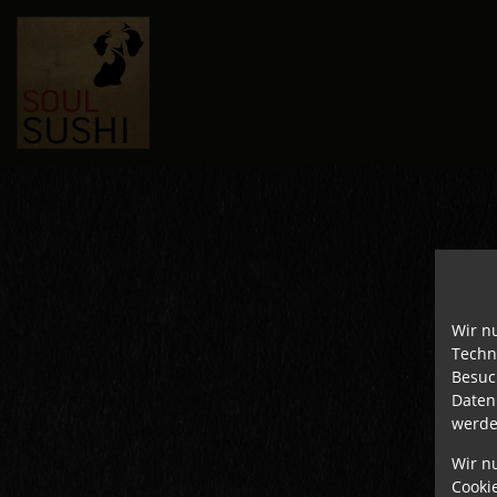
Wir n
Techn
Besuc
Daten
werde
Wir n
Cooki