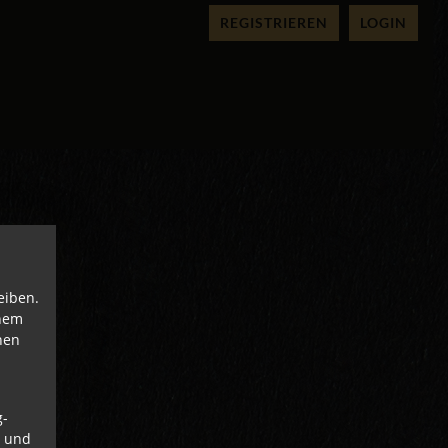
REGISTRIEREN
LOGIN
eiben.
inem
nen
g-
n und