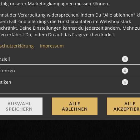
rfolg unserer Marketingkampagnen messen können.
nnst der Verarbeitung widersprechen, indem Du "Alle ablehnen" kli
sem Fall sind allerdings die Funktionalitäten im Webshop stark
schränkt. Deine Einstellungen kannst du jederzeit ändern. Mehr z
en erfährst Du, indem Du auf das Fragezeichen klickst.
schutzerklärung
Impressum
ziell
8 Stück mit Paprika, Avocado, Gurke und Frischkäse
erenzen
9,80 € *
stiken
* Die Preise können nach Auswahl des Stores variieren.
AUSWAHL
ALLE
ALLE
SPEICHERN
ABLEHNEN
AKZEPTIE