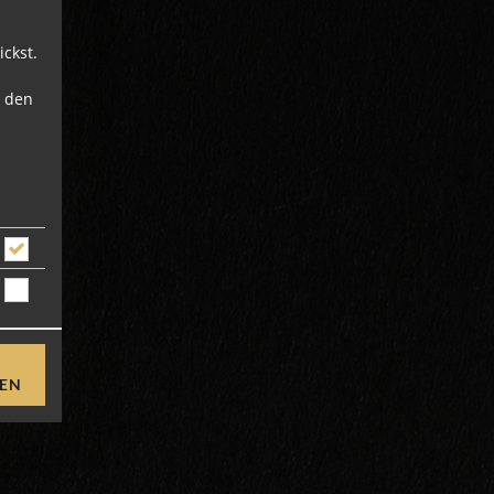
ckst.
u den
REN