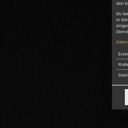
den E
Du ka
In die
einge
Dienst
Daten
Essen
Präf
Stati