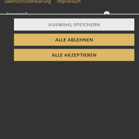
Datenschutzerklärung
Impressum
Essenziell
AUSWAHL SPEICHERN
Präferenzen
Statistiken
ALLE ABLEHNEN
8 Stück mit Chicken Karaage, Frischkäse, Gurke, Karotte
on Top Erdnuss Sauce und Röstzwiebeln.
ALLE AKZEPTIEREN
13,20 € *
* Die Preise können nach Auswahl des Stores variieren.
© 2026
Soul Sushi
Impressum
Datenschutz
Barrierefreiheit
Lieferdienstsoftware und Webshop von
SIDES